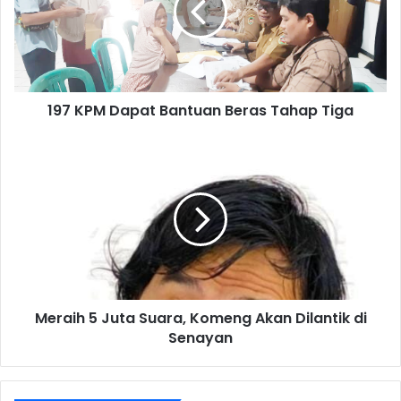
Beras
Tahap
Tiga
197 KPM Dapat Bantuan Beras Tahap Tiga
Meraih
5
Juta
Suara,
Komeng
Akan
Dilantik
di
Senayan
Meraih 5 Juta Suara, Komeng Akan Dilantik di
Senayan