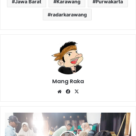
Jawa Barat
Karawang
Purwakarta
radarkarawang
Mang Raka
Website
Facebook
X
197
KPM
Dapat
Bantuan