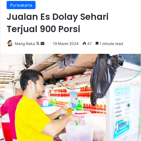
Purwakarta
Jualan Es Dolay Sehari
Terjual 900 Porsi
Follow
Send
Mang Raka
19 Maret 2024
47
1 minute read
on
an
X
email