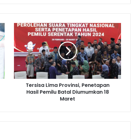
Tersisa
Lima
Provinsi,
Penetapan
Hasil
Pemilu
Batal
Diumumkan
18
Tersisa Lima Provinsi, Penetapan
Maret
Hasil Pemilu Batal Diumumkan 18
Maret