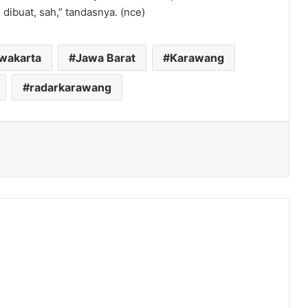
i dibuat, sah,” tandasnya. (nce)
rwakarta
Jawa Barat
Karawang
radarkarawang