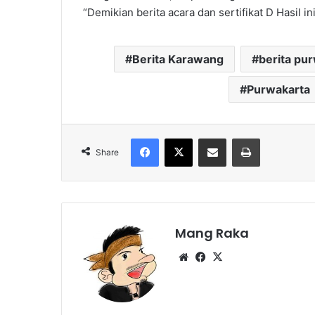
“Demikian berita acara dan sertifikat D Hasil in
Berita Karawang
berita pu
Purwakarta
Facebook
X
Share via Email
Print
Share
Mang Raka
Website
Facebook
X