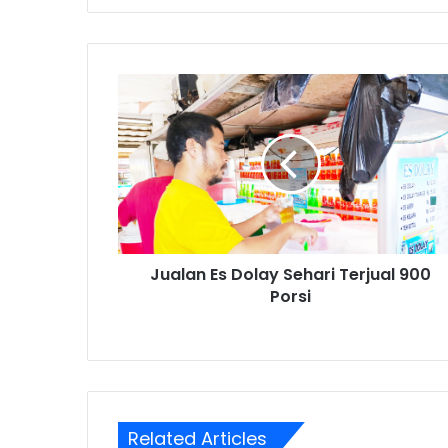
Jualan
Es
Dolay
Sehari
Terjual
900
Porsi
Jualan Es Dolay Sehari Terjual 900
Porsi
Related Articles