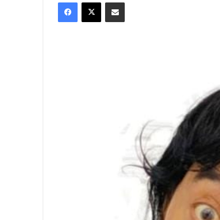
Facebook
X
Share via Email
X
email