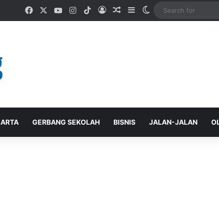
Facebook
X
YouTube
Instagram
TikTok
Log In
Random Article
Sidebar
Switch skin
ARTA
GERBANG SEKOLAH
BISNIS
JALAN-JALAN
O