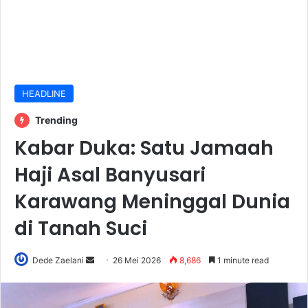
HEADLINE
Trending
Kabar Duka: Satu Jamaah
Haji Asal Banyusari
Karawang Meninggal Dunia
di Tanah Suci
Send
Dede Zaelani
26 Mei 2026
8,686
1 minute read
an
email