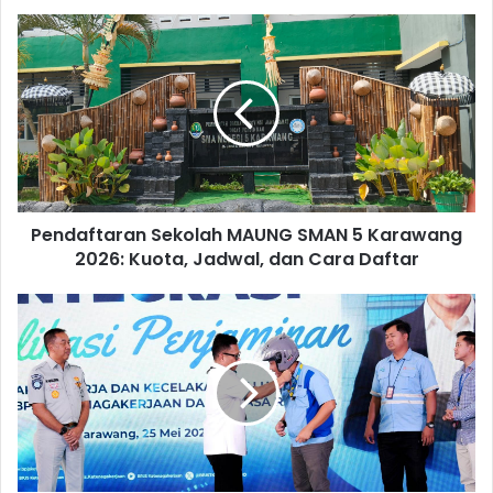
Pendaftaran
Sekolah
MAUNG
SMAN
5
Karawang
2026:
Kuota,
Jadwal,
Pendaftaran Sekolah MAUNG SMAN 5 Karawang
dan
Cara
2026: Kuota, Jadwal, dan Cara Daftar
Daftar
Transformasi
Digital,
BPJS
Ketenagakerjaan
&
Jasa
Raharja
Permudah
Klaim