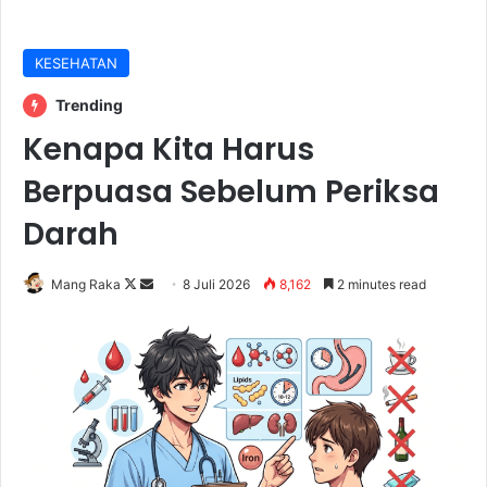
KESEHATAN
Trending
Kenapa Kita Harus
Berpuasa Sebelum Periksa
Darah
Follow
Send
Mang Raka
8 Juli 2026
8,162
2 minutes read
on
an
X
email