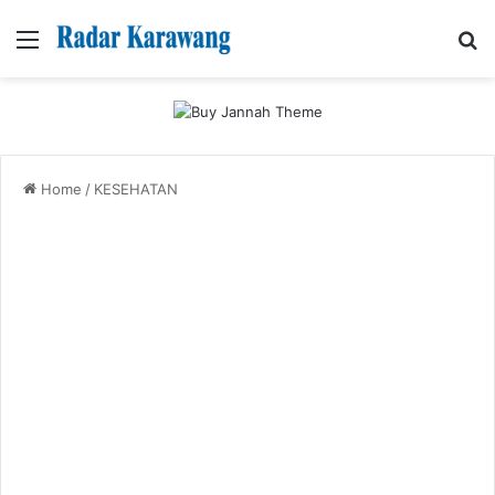
Menu
Se
Home
/
KESEHATAN