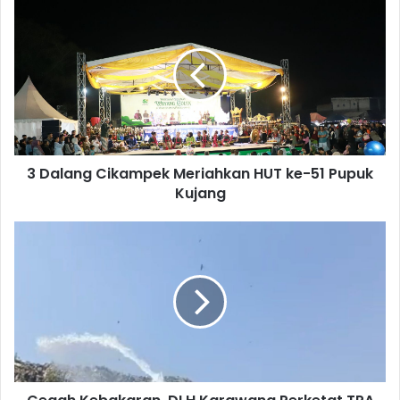
3
Dalang
Cikampek
Meriahkan
HUT
ke-
51
Pupuk
Kujang
3 Dalang Cikampek Meriahkan HUT ke-51 Pupuk
Kujang
Cegah
Kebakaran,
DLH
Karawang
Perketat
TPA
Jalupang