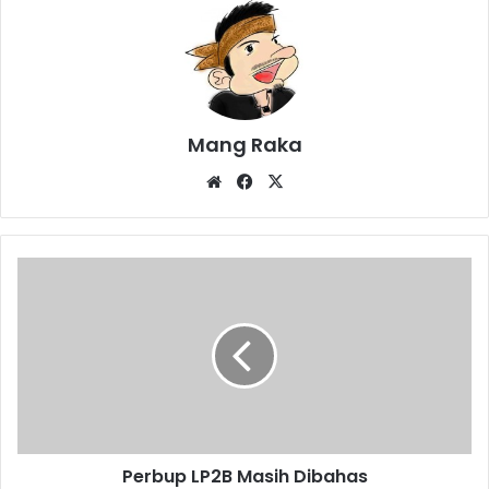
Mang Raka
Website
Facebook
X
Perbup
LP2B
Masih
Dibahas
Perbup LP2B Masih Dibahas