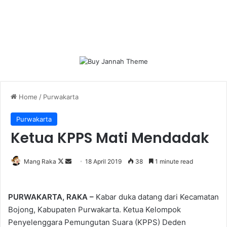
Home
/
Purwakarta
Purwakarta
Ketua KPPS Mati Mendadak
Follow
Send
Mang Raka
18 April 2019
38
1 minute read
on
an
X
email
PURWAKARTA, RAKA –
Kabar duka datang dari Kecamatan
Bojong, Kabupaten Purwakarta. Ketua Kelompok
Penyelenggara Pemungutan Suara (KPPS) Deden