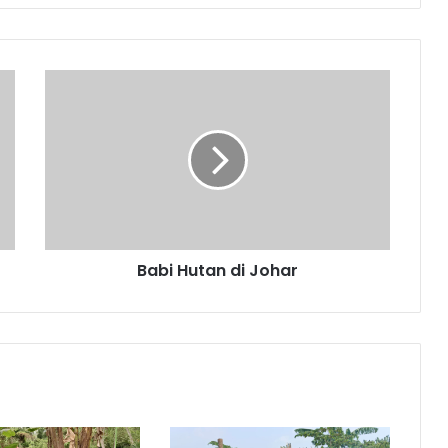
Babi
Hutan
di
Johar
Babi Hutan di Johar