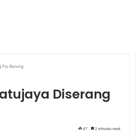
g Flu Burung
atujaya Diserang
47
2 minutes read