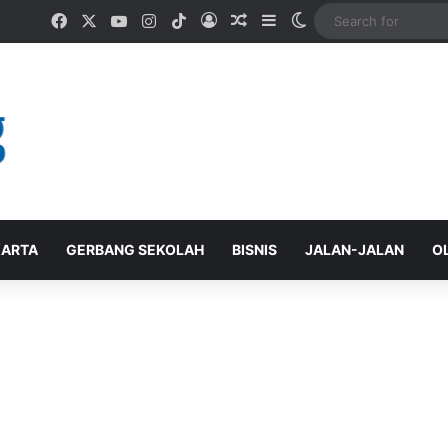
Facebook
X
YouTube
Instagram
TikTok
Log In
Random Article
Sidebar
Switch skin
ARTA
GERBANG SEKOLAH
BISNIS
JALAN-JALAN
O