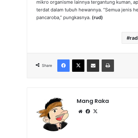
mikro organisme lainnya tergantung kuman, ap
terdat dalam tubuh hewannya. “Semua jenis he
pancaroba,” pungkasnya.
(rud)
ra
Facebook
X
Share via Email
Print
Share
Mang Raka
Website
Facebook
X