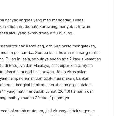
a banyak unggas yang mati mendadak. Dinas
akan (Distanhutbunak) Karawang menyebut hewan
uenza atau yang akrab disebut flu burung.
istanhutbunak Karawang, drh Sugiharto mengatakan,
uk musim pancaroba. Semua jenis hewan memang rentan
ng. Bulan ini saja, sebutnya sudah ada 2 kasus kematian
 di Batujaya dan Majalaya, saat diperiksa ternyata
u bisa dilihat dari fisik hewan. Jenis virus avian
 ayam nampak lemah dan tidak mau makan, bahkan
a dibedah bangkai tidak ada perubahan organ dalam
ya 11 yang mati mendadak Jumat (26/10) kemarin dan
ang matinya sudah 20 ekor,” paparnya.
saat ini sudah mutagen, jadi virusnya tidak seganas