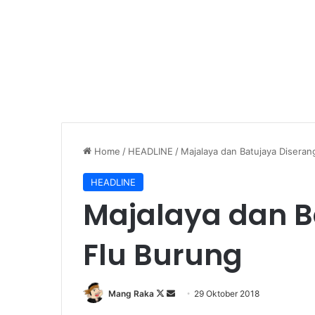
Home
/
HEADLINE
/
Majalaya dan Batujaya Diseran
HEADLINE
Majalaya dan B
Flu Burung
Follow
Send
Mang Raka
29 Oktober 2018
on
an