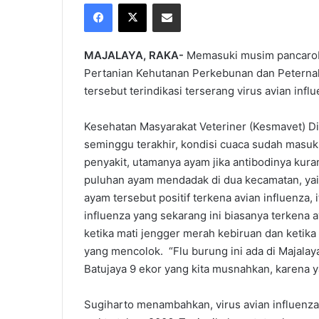
Facebook
X
Share via Email
X
email
MAJALAYA, RAKA-
Memasuki musim pancarob
Pertanian Kehutanan Perkebunan dan Petern
tersebut terindikasi terserang virus avian infl
Kesehatan Masyarakat Veteriner (Kesmavet) D
seminggu terakhir, kondisi cuaca sudah mas
penyakit, utamanya ayam jika antibodinya kura
puluhan ayam mendadak di dua kecamatan, yaitu
ayam tersebut positif terkena avian influenza, it
influenza yang sekarang ini biasanya terkena
ketika mati jengger merah kebiruan dan ketik
yang mencolok. “Flu burung ini ada di Majala
Batujaya 9 ekor yang kita musnahkan, karena y
Sugiharto menambahkan, virus avian influenza 