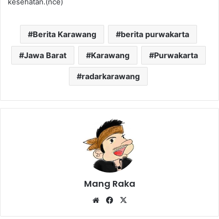
kesehatan.(nce)
Berita Karawang
berita purwakarta
Jawa Barat
Karawang
Purwakarta
radarkarawang
Mang Raka
Website
Facebook
X