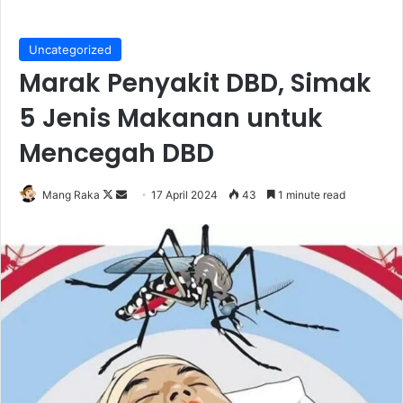
Uncategorized
Marak Penyakit DBD, Simak
5 Jenis Makanan untuk
Mencegah DBD
Follow
Send
Mang Raka
17 April 2024
43
1 minute read
on
an
X
email