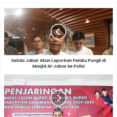
Sekda
Jabar
Akan
Laporkan
Pelaku
Pungli
di
Masjid
Al-
Sekda Jabar Akan Laporkan Pelaku Pungli di
Jabar
ke
Masjid Al-Jabar ke Polisi
Polisi
Empat
Tokoh
Bidik
PDIP
-
Usung
Bakal
Calon