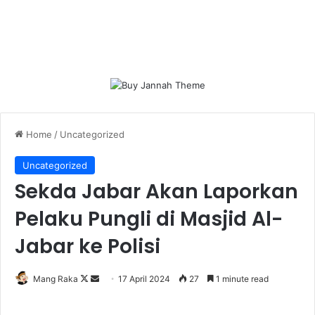
Home
/
Uncategorized
Uncategorized
Sekda Jabar Akan Laporkan
Pelaku Pungli di Masjid Al-
Jabar ke Polisi
Follow
Send
Mang Raka
17 April 2024
27
1 minute read
on
an
X
email