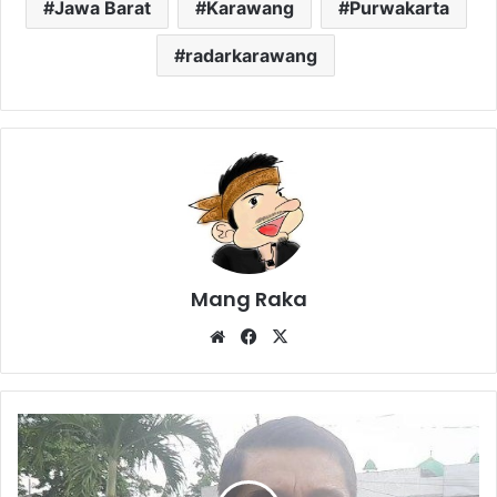
Jawa Barat
Karawang
Purwakarta
radarkarawang
Mang Raka
Website
Facebook
X
Sempat
Dinyatakan
Hilang,
Pegawai