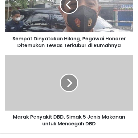
Honorer
Ditemukan
Tewas
Terkubur
di
Sempat Dinyatakan Hilang, Pegawai Honorer
Rumahnya
Ditemukan Tewas Terkubur di Rumahnya
Marak
Penyakit
DBD,
Simak
5
Jenis
Makanan
untuk
Mencegah
Marak Penyakit DBD, Simak 5 Jenis Makanan
DBD
untuk Mencegah DBD