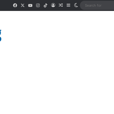
Facebook
X
YouTube
Instagram
TikTok
Log In
Random Article
Sidebar
Switch skin