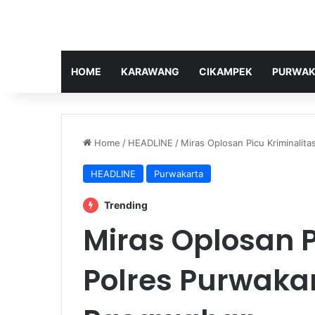
HOME
KARAWANG
CIKAMPEK
PURWAK
Home
/
HEADLINE
/
Miras Oplosan Picu Kriminalita
HEADLINE
Purwakarta
Trending
Miras Oplosan P
Polres Purwakart