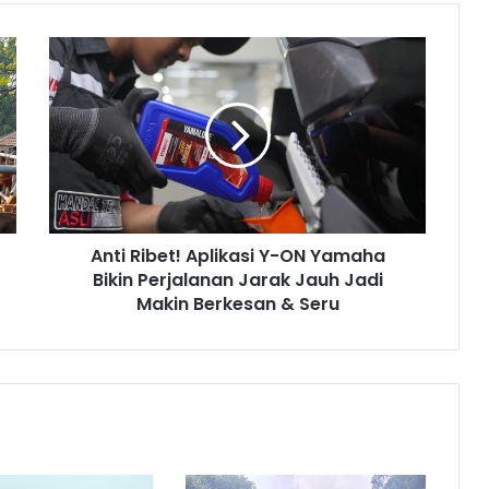
Anti
Ribet!
Aplikasi
Y-
ON
Yamaha
Bikin
Perjalanan
Jarak
Anti Ribet! Aplikasi Y-ON Yamaha
Jauh
Jadi
Bikin Perjalanan Jarak Jauh Jadi
Makin
Makin Berkesan & Seru
Berkesan
&
Seru