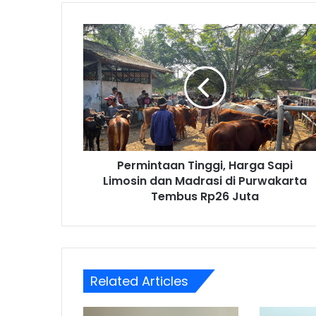
Permintaan
Tinggi,
Harga
Sapi
Limosin
dan
Madrasi
di
Purwakarta
Permintaan Tinggi, Harga Sapi
Tembus
Rp26
Limosin dan Madrasi di Purwakarta
Juta
Tembus Rp26 Juta
Related Articles