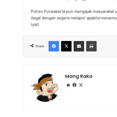
Polres Purwakarta pun mengajak masyarakat u
ilegal dengan segera melapor apabila menemuk
(yat)
Facebook
X
Share via Email
Print
Share
Mang Raka
Website
Facebook
X