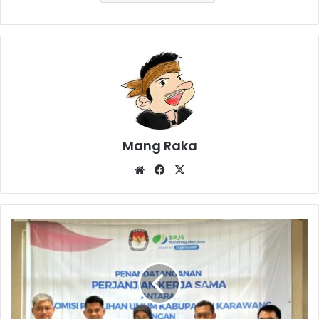
Mang Raka
Website
Facebook
X
33.141
Anggota
Badan
Adhoc
Kabupaten
Karawang
Terlindungi