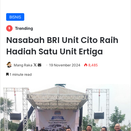
BISNIS
Trending
Nasabah BRI Unit Cito Raih
Hadiah Satu Unit Ertiga
Follow
Send
Mang Raka
19 November 2024
8,485
on
an
1 minute read
X
email