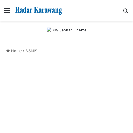
Menu
Se
Home
/
BISNIS