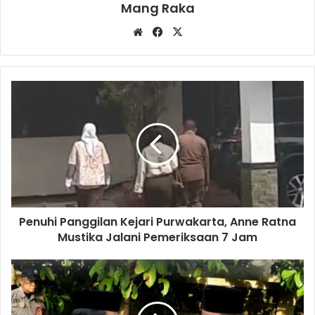
Mang Raka
Website
Facebook
X
Penuhi
Panggilan
Kejari
Purwakarta,
Anne
Ratna
Mustika
Jalani
Pemeriksaan
Penuhi Panggilan Kejari Purwakarta, Anne Ratna
7
Jam
Mustika Jalani Pemeriksaan 7 Jam
Sapi
Kurban
Presiden
Prabowo