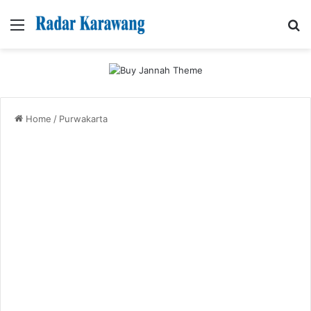
Menu
Se
Home
/
Purwakarta