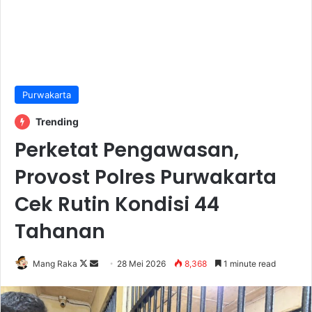
Purwakarta
Trending
Perketat Pengawasan,
Provost Polres Purwakarta
Cek Rutin Kondisi 44
Tahanan
Follow
Send
Mang Raka
28 Mei 2026
8,368
1 minute read
on
an
X
email