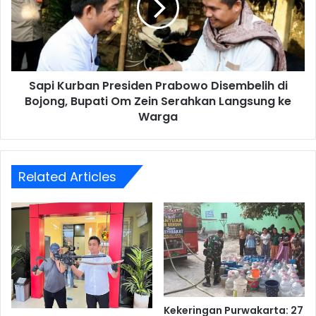
Disembelih
di
Bojong,
Bupati
Om
Sapi Kurban Presiden Prabowo Disembelih di
Zein
Serahkan
Bojong, Bupati Om Zein Serahkan Langsung ke
Langsung
Warga
ke
Warga
Related Articles
Kekeringan Purwakarta: 27