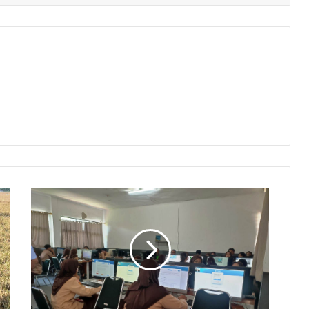
TKA
Sarana
Sekolah
Petakan
Potensi
Siswa