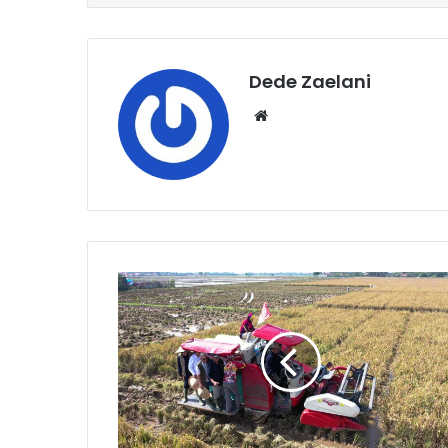
Dede Zaelani
Website
Panen
Padi
Varietas
Inpari
32
di
Jatibaru