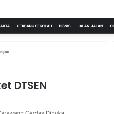
ARTA
GERBANG SEKOLAH
BISNIS
JALAN-JALAN
O
ingkat
et DTSEN
 Karawang Cerdas Dibuka