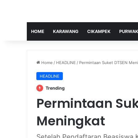
HOME
KARAWANG
CIKAMPEK
PURWAK
Home
/
HEADLINE
/
Permintaan Suket DTSEN Men
HEADLINE
Trending
Permintaan Suk
Meningkat
Setelah Pendaftaran Beasiswa