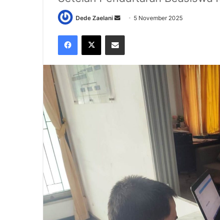
Send
Dede Zaelani
5 November 2025
an
Facebook
X
Share via Email
email