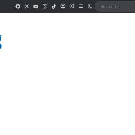
Facebook
X
YouTube
Instagram
TikTok
Log In
Random Article
Sidebar
Switch skin