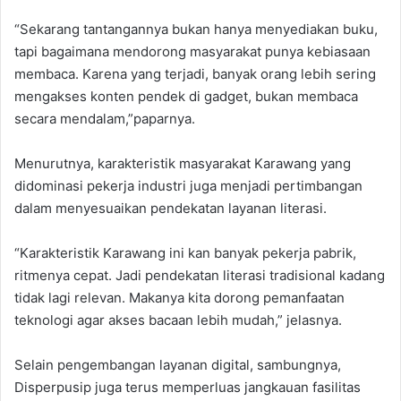
‎“Sekarang tantangannya bukan hanya menyediakan buku,
tapi bagaimana mendorong masyarakat punya kebiasaan
membaca. Karena yang terjadi, banyak orang lebih sering
mengakses konten pendek di gadget, bukan membaca
secara mendalam,”paparnya.
‎‎Menurutnya, karakteristik masyarakat Karawang yang
didominasi pekerja industri juga menjadi pertimbangan
dalam menyesuaikan pendekatan layanan literasi.
‎“Karakteristik Karawang ini kan banyak pekerja pabrik,
ritmenya cepat. Jadi pendekatan literasi tradisional kadang
tidak lagi relevan. Makanya kita dorong pemanfaatan
teknologi agar akses bacaan lebih mudah,” jelasnya.
‎Selain pengembangan layanan digital, sambungnya,
Disperpusip juga terus memperluas jangkauan fasilitas