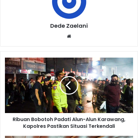
Dede Zaelani
Website
Ribuan
Bobotoh
Padati
Alun-
Alun
Karawang,
Kapolres
Pastikan
Situasi
Ribuan Bobotoh Padati Alun-Alun Karawang,
Terkendali
Kapolres Pastikan Situasi Terkendali