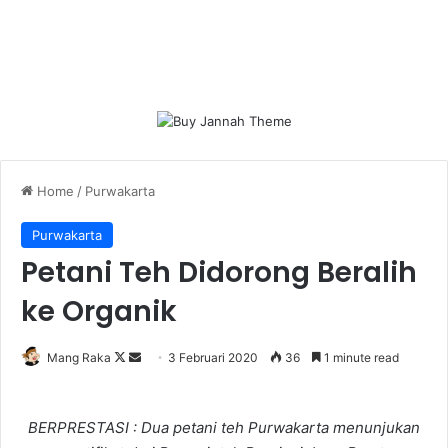
Home
/
Purwakarta
Purwakarta
Petani Teh Didorong Beralih
ke Organik
Follow
Send
Mang Raka
3 Februari 2020
36
1 minute read
on
an
X
email
BERPRESTASI : Dua petani teh Purwakarta menunjukan