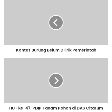
Kontes
Burung
Belum
Dilirik
Pemerintah
Kontes Burung Belum Dilirik Pemerintah
HUT
ke-
47,
PDIP
Tanam
Pohon
di
DAS
Citarum
HUT ke-47, PDIP Tanam Pohon di DAS Citarum