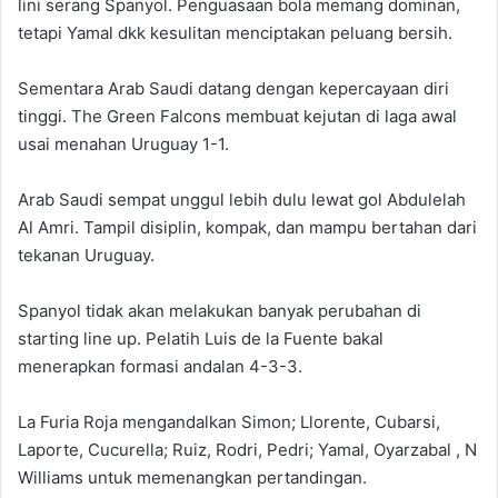
lini serang Spanyol. Penguasaan bola memang dominan,
tetapi Yamal dkk kesulitan menciptakan peluang bersih.
Sementara Arab Saudi datang dengan kepercayaan diri
tinggi. The Green Falcons membuat kejutan di laga awal
usai menahan Uruguay 1-1.
Arab Saudi sempat unggul lebih dulu lewat gol Abdulelah
Al Amri. Tampil disiplin, kompak, dan mampu bertahan dari
tekanan Uruguay.
Spanyol tidak akan melakukan banyak perubahan di
starting line up. Pelatih Luis de la Fuente bakal
menerapkan formasi andalan 4-3-3.
La Furia Roja mengandalkan Simon; Llorente, Cubarsi,
Laporte, Cucurella; Ruiz, Rodri, Pedri; Yamal, Oyarzabal , N
Williams untuk memenangkan pertandingan.