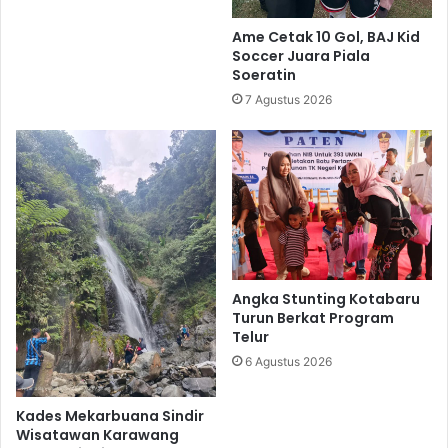
Ame Cetak 10 Gol, BAJ Kid
Soccer Juara Piala
Soeratin
7 Agustus 2026
Angka Stunting Kotabaru
Turun Berkat Program
Telur
6 Agustus 2026
Kades Mekarbuana Sindir
Wisatawan Karawang