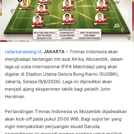
radarkarawang.id
,
JAKARTA
– Timnas Indonesia akan
menghadapi tantangan tim asal Afrika, Mozambik, dalam
laga uji coba internasional (FIFA Matchday) yang akan
digelar di Stadion Utama Gelora Bung Karno (SUGBK),
Jakarta, Selasa (9/6/2026). Laga ini diprediksi akan
menjadi ajang eksperimen taktik bagi pelatih John
Herdman.
Pertandingan Timnas Indonesia vs Mozambik dijadwalkan
akan
kick-off
pada pukul 20:00 WIB. Bagi suporter yang
ingin menyaksikan perjuangan skuad Garuda,
pertandingan ini menjadi momen penting untuk melihat