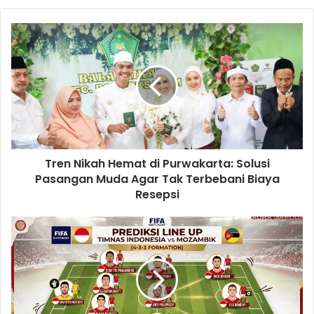
Tren
Nikah
Hemat
di
Purwakarta:
Solusi
Pasangan
Muda
Agar
Tren Nikah Hemat di Purwakarta: Solusi
Tak
Terbebani
Pasangan Muda Agar Tak Terbebani Biaya
Biaya
Resepsi
Resepsi
Prediksi
Susunan
Pemain
Timnas
Indonesia
vs
Mozambik: