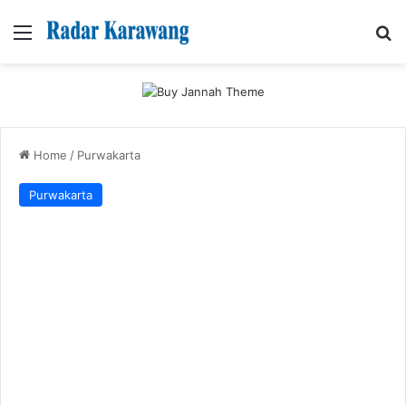
Menu
Se
Home
/
Purwakarta
Purwakarta