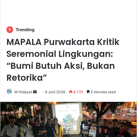
Trending
MAPALA Purwakarta Kritik
Seremonial Lingkungan:
“Bumi Butuh Aksi, Bukan
Retorika”
Send
M Hidayat
9 Juni 2026
8,735
2 minutes read
an
email