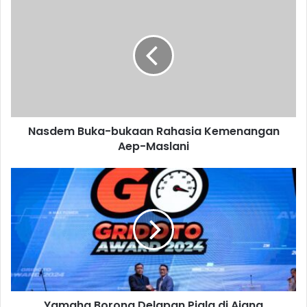
Buka-
bukaan
Rahasia
Kemenangan
Aep-
Maslani
Nasdem Buka-bukaan Rahasia Kemenangan
Aep-Maslani
Yamaha
Borong
Delapan
Piala
di
Ajang
Penghargaan
Bergengsi,
Termasuk
Yamaha Borong Delapan Piala di Ajang
Satu