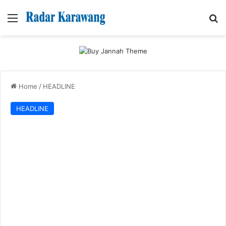
Menu
Se
Home
/
HEADLINE
HEADLINE