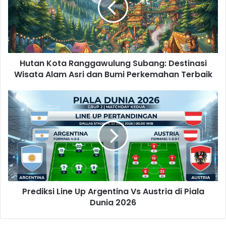
Destinasi
Wisata
Alam
Asri
dan
Hutan Kota Ranggawulung Subang: Destinasi
Bumi
Perkemahan
Wisata Alam Asri dan Bumi Perkemahan Terbaik
Terbaik
Prediksi
Line
Up
Argentina
Vs
Austria
di
Piala
Dunia
Prediksi Line Up Argentina Vs Austria di Piala
2026
Dunia 2026