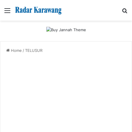
Menu
Se
Home
/
TELUSUR