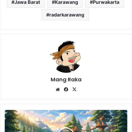
Jawa Barat
Karawang
Purwakarta
radarkarawang
Mang Raka
Website
Facebook
X
Hutan
Kota
Ranggawulung
Subang: