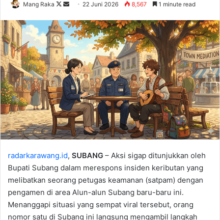
Follow
Send
Mang Raka
22 Juni 2026
8,567
1 minute read
on
an
X
email
radarkarawang.id
,
SUBANG
– Aksi sigap ditunjukkan oleh
Bupati Subang dalam merespons insiden keributan yang
melibatkan seorang petugas keamanan (satpam) dengan
pengamen di area Alun-alun Subang baru-baru ini.
Menanggapi situasi yang sempat viral tersebut, orang
nomor satu di Subang ini langsung mengambil langkah