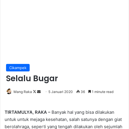
Cikampek
Selalu Bugar
Follow
Send
Mang Raka
5 Januari 2020
36
1 minute read
on
an
X
email
TIRTAMULYA, RAKA –
Banyak hal yang bisa dilakukan
untuk untuk mejaga kesehatan, salah satunya dengan giat
berolahraga, seperti yang tengah dilakukan oleh sejumlah