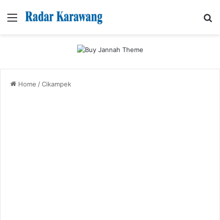
Menu
Se
Home
/
Cikampek