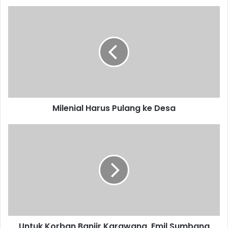
Milenial
Harus
Pulang
ke
Desa
Milenial Harus Pulang ke Desa
Untuk
Korban
Banjir
Karawang,
Emil
Sumbang
Rp1
Miliar
Untuk Korban Banjir Karawang, Emil Sumbang