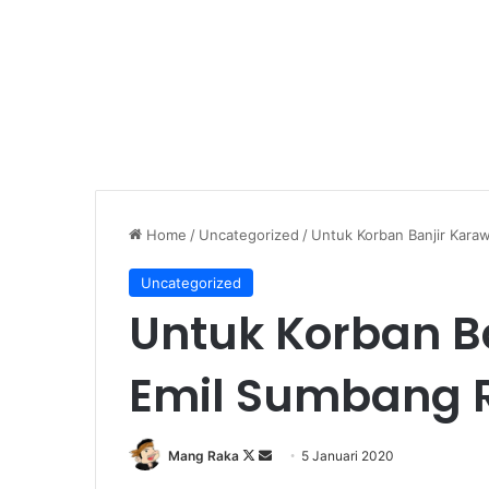
Home
/
Uncategorized
/
Untuk Korban Banjir Kara
Uncategorized
Untuk Korban B
Emil Sumbang R
Follow
Send
Mang Raka
5 Januari 2020
on
an