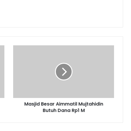
Masjid
Besar
Aimmatil
Mujtahidin
Butuh
Dana
Rp1
M
Masjid Besar Aimmatil Mujtahidin
Butuh Dana Rp1 M