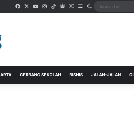
Facebook
X
YouTube
Instagram
TikTok
Log In
Random Article
Sidebar
Switch skin
ARTA
GERBANG SEKOLAH
BISNIS
JALAN-JALAN
O