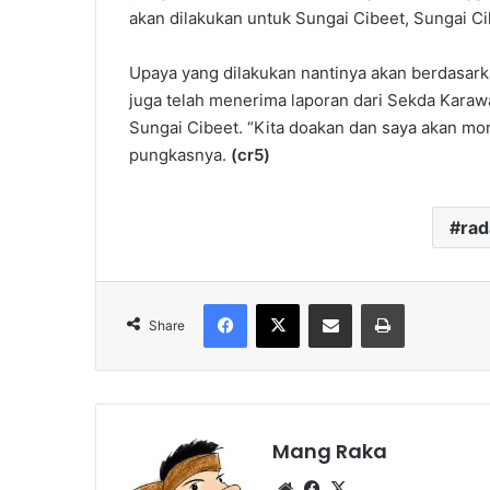
akan dilakukan untuk Sungai Cibeet, Sungai Ci
Upaya yang dilakukan nantinya akan berdasarka
juga telah menerima laporan dari Sekda Kara
Sungai Cibeet. “Kita doakan dan saya akan moni
pungkasnya.
(cr5)
ra
Facebook
X
Share via Email
Print
Share
Mang Raka
Website
Facebook
X