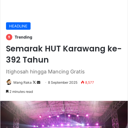
HEADLINE
Trending
Semarak HUT Karawang ke-
392 Tahun
‎Itighosah hingga Mancing Gratis
Follow
Send
Mang Raka
8 September 2025
8,577
on
an
2 minutes read
X
email