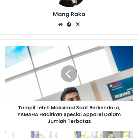
Mang Raka
Website
Facebook
X
Tampil
Lebih
Maksimal
Saat
Berkendara,
YAMAHA
Hadirkan
Spesial
Apparel
Tampil Lebih Maksimal Saat Berkendara,
Dalam
Jumlah
YAMAHA Hadirkan Spesial Apparel Dalam
Terbatas
Jumlah Terbatas
Mahasiswa