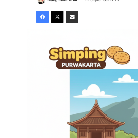
on
an
Facebook
X
Share via Email
X
email