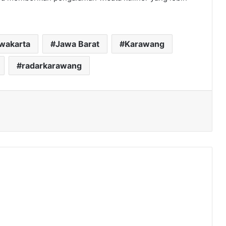
rwakarta
Jawa Barat
Karawang
radarkarawang