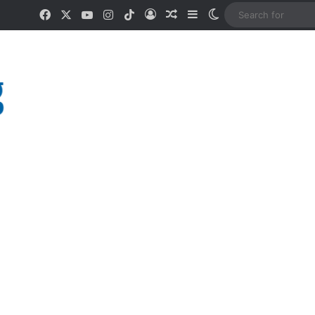
Facebook
X
YouTube
Instagram
TikTok
Log In
Random Article
Sidebar
Switch skin