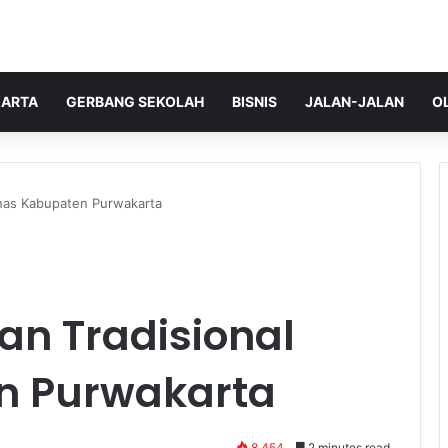
ARTA
GERBANG SEKOLAH
BISNIS
JALAN-JALAN
O
has Kabupaten Purwakarta
n Tradisional
n Purwakarta
8,454
2 minutes read