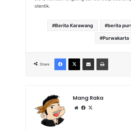
otentik.
Berita Karawang
berita pu
Purwakarta
Facebook
X
Share via Email
Print
Share
Mang Raka
Website
Facebook
X