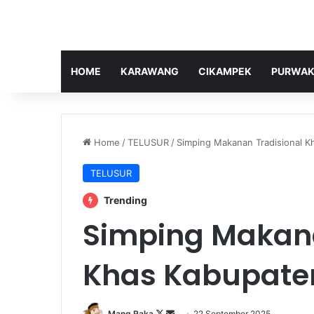
HOME
KARAWANG
CIKAMPEK
PURWAK
Home
/
TELUSUR
/
Simping Makanan Tradisional K
TELUSUR
Trending
Simping Makana
Khas Kabupate
Follow
Send
Mang Raka
22 September 2025