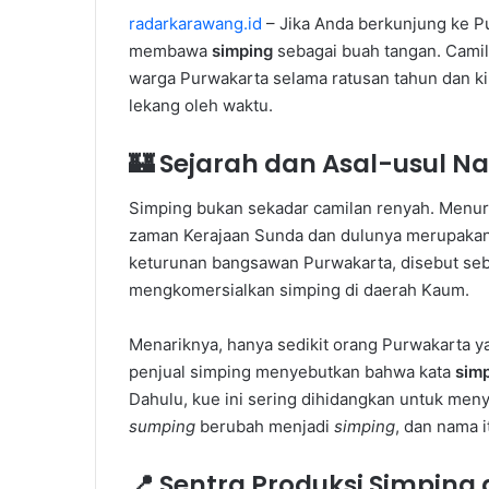
radarkarawang.id
– Jika Anda berkunjung ke P
membawa
simping
sebagai buah tangan. Camila
warga Purwakarta selama ratusan tahun dan kin
lekang oleh waktu.
🏰
Sejarah dan Asal-usul N
Simping bukan sekadar camilan renyah. Menurut
zaman Kerajaan Sunda dan dulunya merupakan 
keturunan bangsawan Purwakarta, disebut se
mengkomersialkan simping di daerah Kaum.
Menariknya, hanya sedikit orang Purwakarta 
penjual simping menyebutkan bahwa kata
sim
Dahulu, kue ini sering dihidangkan untuk me
sumping
berubah menjadi
simping
, dan nama 
📍
Sentra Produksi Simping 