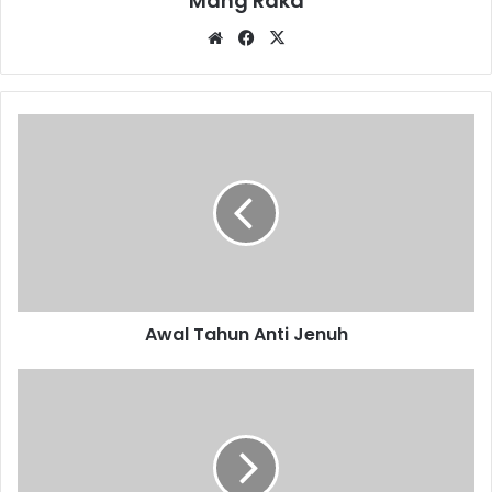
Mang Raka
Website
Facebook
X
Awal
Tahun
Anti
Jenuh
Awal Tahun Anti Jenuh
Karangpawitan
Salawatan,
Galuh
Mas
Pesta