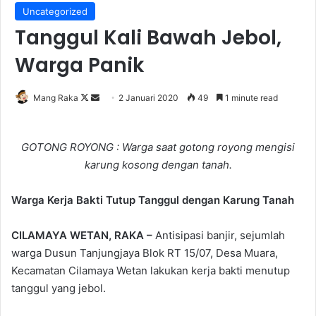
Uncategorized
Tanggul Kali Bawah Jebol,
Warga Panik
Follow
Send
Mang Raka
2 Januari 2020
49
1 minute read
on
an
X
email
GOTONG ROYONG : Warga saat gotong royong mengisi
karung kosong dengan tanah.
Warga Kerja Bakti Tutup Tanggul dengan Karung Tanah
CILAMAYA WETAN, RAKA –
Antisipasi banjir, sejumlah
warga Dusun Tanjungjaya Blok RT 15/07, Desa Muara,
Kecamatan Cilamaya Wetan lakukan kerja bakti menutup
tanggul yang jebol.