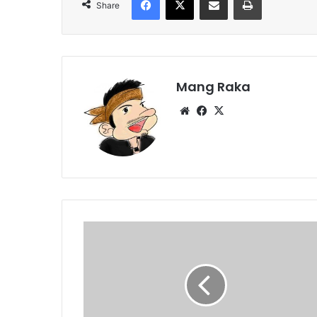
Share
Mang Raka
Website
Facebook
X
Tanggul
Kali
Bawah
Jebol,
Warga
Panik