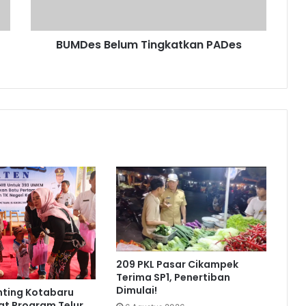
BUMDes Belum Tingkatkan PADes
209 PKL Pasar Cikampek
Terima SP1, Penertiban
Dimulai!
nting Kotabaru
at Program Telur