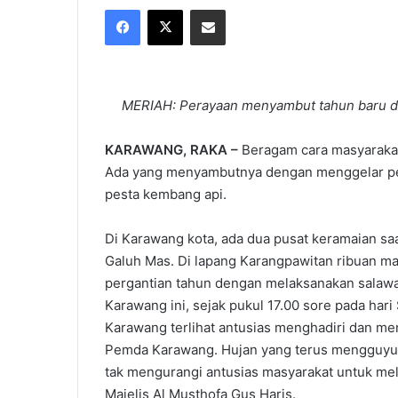
Facebook
X
Share via Email
X
email
MERIAH: Perayaan menyambut tahun baru di
KARAWANG, RAKA –
Beragam cara masyaraka
Ada yang menyambutnya dengan menggelar pen
pesta kembang api.
Di Karawang kota, ada dua pusat keramaian sa
Galuh Mas. Di lapang Karangpawitan ribuan 
pergantian tahun dengan melaksanakan salawat
Karawang ini, sejak pukul 17.00 sore pada hari
Karawang terlihat antusias menghadiri dan me
Pemda Karawang. Hujan yang terus mengguyur 
tak mengurangi antusias masyarakat untuk me
Majelis Al Musthofa Gus Haris.