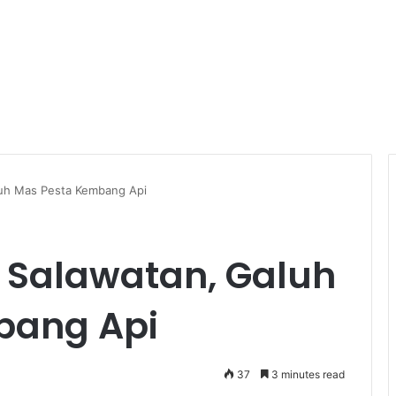
luh Mas Pesta Kembang Api
 Salawatan, Galuh
bang Api
37
3 minutes read