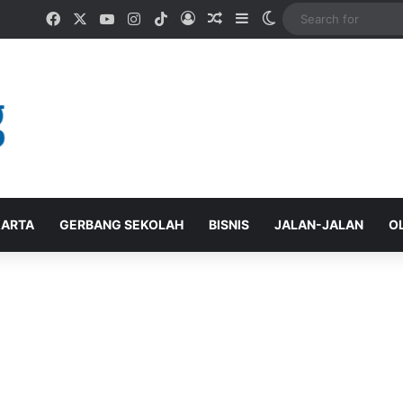
Facebook
X
YouTube
Instagram
TikTok
Log In
Random Article
Sidebar
Switch skin
ARTA
GERBANG SEKOLAH
BISNIS
JALAN-JALAN
O