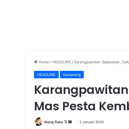
Home
/
HEADLINE
/
Karangpawitan Salawatan, Ga
HEADLINE
Karawang
Karangpawitan
Mas Pesta Kem
Follow
Send
Mang Raka
2 Januari 2020
on
an