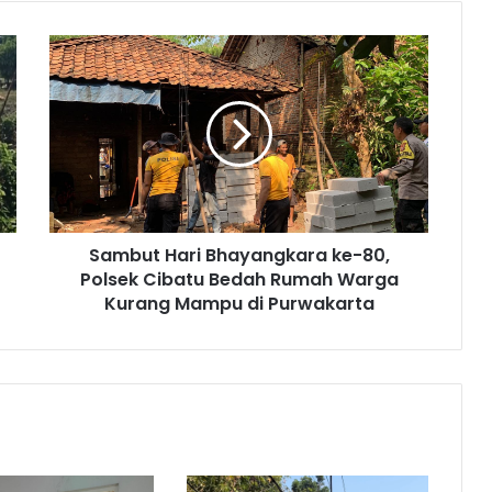
Sambut
Hari
Bhayangkara
ke-
80,
Polsek
Cibatu
Bedah
Rumah
Sambut Hari Bhayangkara ke-80,
Warga
Kurang
Polsek Cibatu Bedah Rumah Warga
Mampu
Kurang Mampu di Purwakarta
di
Purwakarta