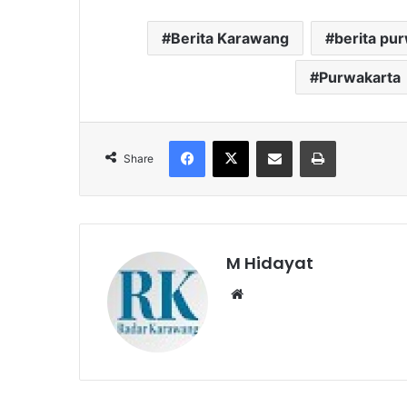
Berita Karawang
berita pu
Purwakarta
Facebook
X
Share via Email
Print
Share
M Hidayat
Website