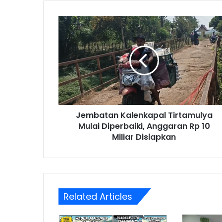
Jembatan
Kalenkapal
Tirtamulya
Mulai
Diperbaiki,
Anggaran
Rp
10
Miliar
Jembatan Kalenkapal Tirtamulya
Disiapkan
Mulai Diperbaiki, Anggaran Rp 10
Miliar Disiapkan
Related Articles