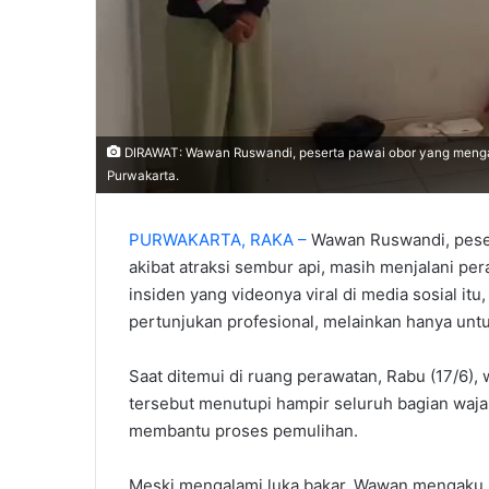
‎DIRAWAT: Wawan Ruswandi, peserta pawai obor yang menga
Purwakarta.
PURWAKARTA, RAKA –
Wawan Ruswandi, peser
akibat atraksi sembur api, masih menjalani per
insiden yang videonya viral di media sosial i
pertunjukan profesional, melainkan hanya untu
‎Saat ditemui di ruang perawatan, Rabu (17/6),
tersebut menutupi hampir seluruh bagian waja
membantu proses pemulihan.
‎Meski mengalami luka bakar, Wawan mengaku 