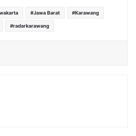
rwakarta
Jawa Barat
Karawang
radarkarawang