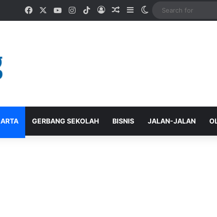
Facebook
X
YouTube
Instagram
TikTok
Log In
Random Article
Sidebar
Switch skin
ARTA
GERBANG SEKOLAH
BISNIS
JALAN-JALAN
O