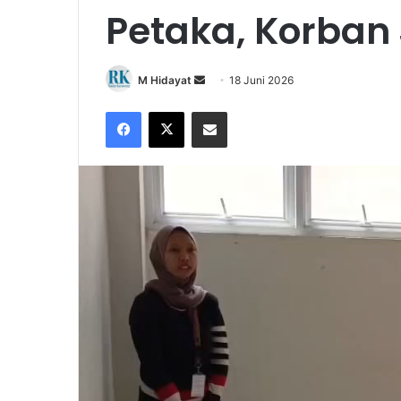
Petaka, Korban
Send
M Hidayat
18 Juni 2026
an
Facebook
X
Share via Email
email