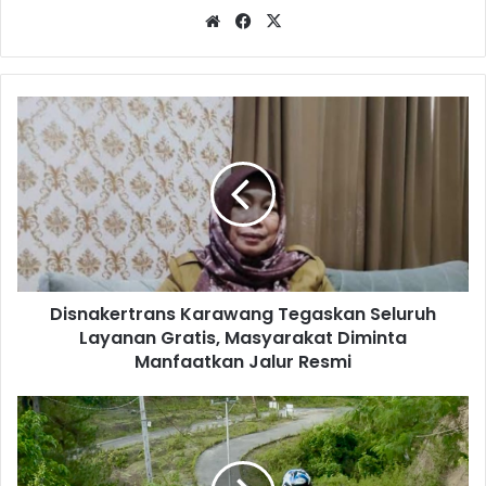
Website
Facebook
X
Disnakertrans
Karawang
Tegaskan
Seluruh
Layanan
Gratis,
Masyarakat
Diminta
Manfaatkan
Disnakertrans Karawang Tegaskan Seluruh
Jalur
Resmi
Layanan Gratis, Masyarakat Diminta
Manfaatkan Jalur Resmi
Di
Luar
Nalar!
GEAR