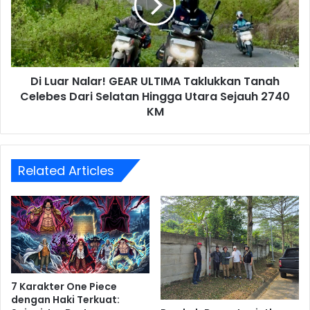
ULTIMA
Taklukkan
Tanah
Celebes
Dari
Di Luar Nalar! GEAR ULTIMA Taklukkan Tanah
Selatan
Hingga
Celebes Dari Selatan Hingga Utara Sejauh 2740
Utara
KM
Sejauh
2740
KM
Related Articles
7 Karakter One Piece
dengan Haki Terkuat: