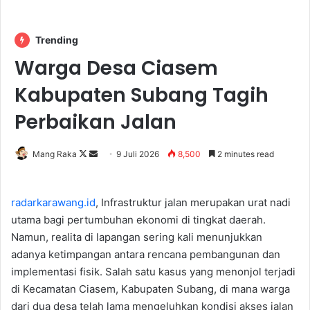
Trending
Warga Desa Ciasem
Kabupaten Subang Tagih
Perbaikan Jalan
Follow
Send
Mang Raka
9 Juli 2026
8,500
2 minutes read
on
an
X
email
radarkarawang.id
, Infrastruktur jalan merupakan urat nadi
utama bagi pertumbuhan ekonomi di tingkat daerah.
Namun, realita di lapangan sering kali menunjukkan
adanya ketimpangan antara rencana pembangunan dan
implementasi fisik. Salah satu kasus yang menonjol terjadi
di Kecamatan Ciasem, Kabupaten Subang, di mana warga
dari dua desa telah lama mengeluhkan kondisi akses jalan