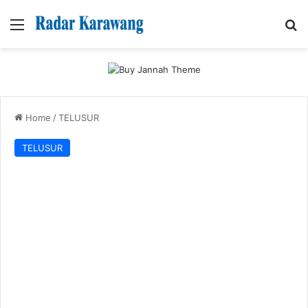
Menu
Se
Home
/
TELUSUR
TELUSUR