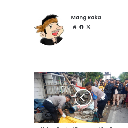
Mang Raka
Website
Facebook
X
Nahas
Penjual
Tanaman
Hias
Tewas