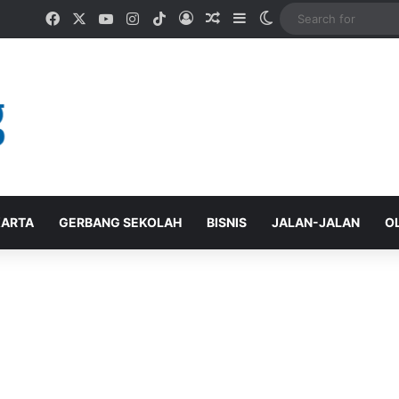
Facebook
X
YouTube
Instagram
TikTok
Log In
Random Article
Sidebar
Switch skin
ARTA
GERBANG SEKOLAH
BISNIS
JALAN-JALAN
O