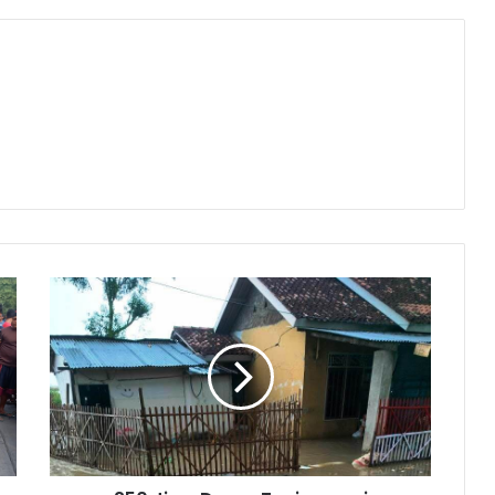
250
Jiwa
Dusun
Tanjungsari
Terisolasi
Gegara
Rob