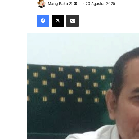
Follow
Send
Mang Raka
20 Agustus 2025
on
an
Facebook
X
Share via Email
X
email