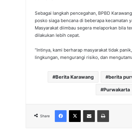
Sebagai langkah pencegahan, BPBD Karawang t
posko siaga bencana di beberapa kecamatan ya
Masyarakat diimbau segera melaporkan bila te
dilakukan lebih cepat.
“Intinya, kami berharap masyarakat tidak pani
lingkungan, mengurangi risiko, dan mengutam
Berita Karawang
berita pu
Purwakarta
Facebook
X
Share via Email
Print
Share