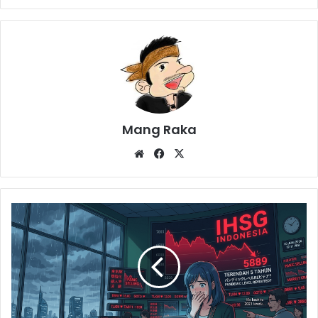
Mang Raka
Website
Facebook
X
IHSG
Anjlok
Nyaris
5%:
Membedah
Penyebab
dan
Potensi