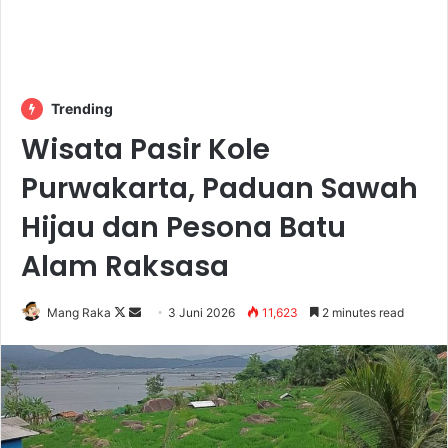
Trending
Wisata Pasir Kole
Purwakarta, Paduan Sawah
Hijau dan Pesona Batu
Alam Raksasa
Follow
Send
Mang Raka
3 Juni 2026
11,623
2 minutes read
on
an
X
email