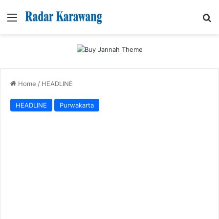
Menu
Se
Home
/
HEADLINE
HEADLINE
Purwakarta