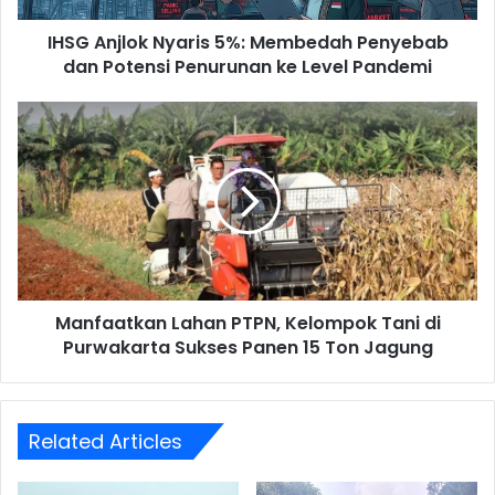
Penurunan
IHSG Anjlok Nyaris 5%: Membedah Penyebab
ke
Level
dan Potensi Penurunan ke Level Pandemi
Pandemi
Manfaatkan
Lahan
PTPN,
Kelompok
Tani
di
Purwakarta
Sukses
Panen
Manfaatkan Lahan PTPN, Kelompok Tani di
15
Ton
Purwakarta Sukses Panen 15 Ton Jagung
Jagung
Related Articles