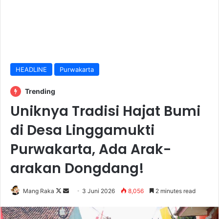
HEADLINE
Purwakarta
Trending
Uniknya Tradisi Hajat Bumi
di Desa Linggamukti
Purwakarta, Ada Arak-
arakan Dongdang!
Follow
Send
Mang Raka
3 Juni 2026
8,056
2 minutes read
on
an
X
email