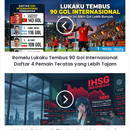
Romelu
Lukaku
Tembus
90
Gol
Internasional:
Daftar
4
Pemain
Romelu Lukaku Tembus 90 Gol Internasional:
Teratas
yang
Daftar 4 Pemain Teratas yang Lebih Tajam
Lebih
Tajam
IHSG
Anjlok
Nyaris
5%:
Membedah
Penyebab
dan
Potensi
Penurunan