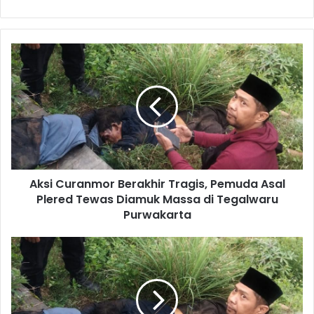
Aksi
Curanmor
Berakhir
Tragis,
Pemuda
Asal
Plered
Tewas
Diamuk
Aksi Curanmor Berakhir Tragis, Pemuda Asal
Massa
di
Plered Tewas Diamuk Massa di Tegalwaru
Tegalwaru
Purwakarta
Purwakarta
Sempat
Diberi
Minum,
Pencuri
Motor