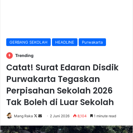
GERBANG SEKOLAH
HEADLINE
Purwakarta
Trending
Catat! Surat Edaran Disdik
Purwakarta Tegaskan
Perpisahan Sekolah 2026
Tak Boleh di Luar Sekolah
Follow
Send
Mang Raka
2 Juni 2026
8,104
1 minute read
on
an
X
email