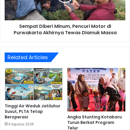
di
Purwakarta
Akhirnya
Tewas
Sempat Diberi Minum, Pencuri Motor di
Diamuk
Massa
Purwakarta Akhirnya Tewas Diamuk Massa
Related Articles
Tinggi Air Waduk Jatiluhur
Susut, PLTA Tetap
Angka Stunting Kotabaru
Beroperasi
Turun Berkat Program
6 Agustus 2026
Telur