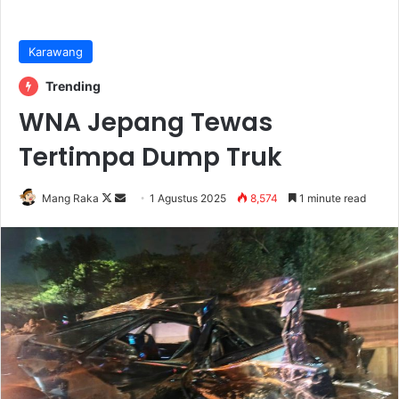
Karawang
Trending
WNA Jepang Tewas
Tertimpa Dump Truk
Follow
Send
Mang Raka
1 Agustus 2025
8,574
1 minute read
on
an
X
email