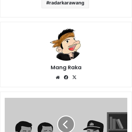
radarkarawang
Mang Raka
Website
Facebook
X
Masalah
Manajemen
PT
FCC
Indonesia
Belum