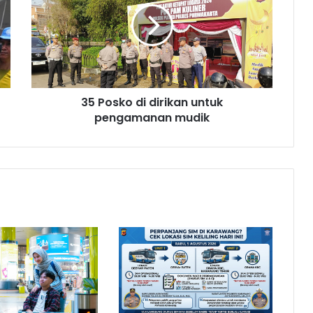
dirikan
untuk
pengamanan
mudik
35 Posko di dirikan untuk
pengamanan mudik