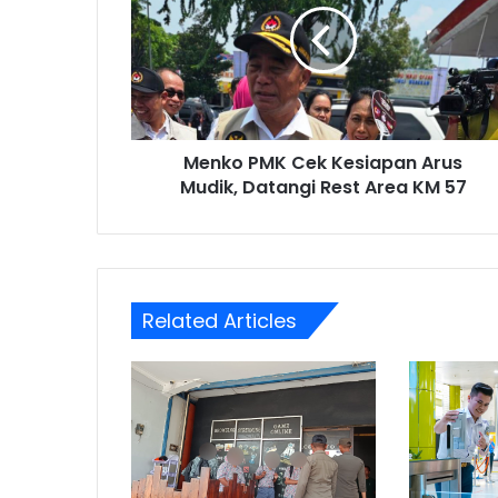
Kesiapan
Arus
Mudik,
Datangi
Rest
Area
Menko PMK Cek Kesiapan Arus
KM
57
Mudik, Datangi Rest Area KM 57
Related Articles