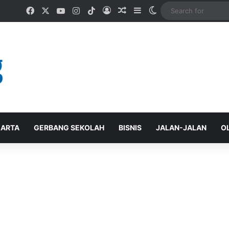
Facebook
X
YouTube
Instagram
TikTok
Log In
Random Article
Sidebar
Switch skin
ARTA
GERBANG SEKOLAH
BISNIS
JALAN-JALAN
O