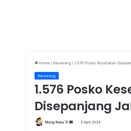
Home
/
Karawang
/
1.576 Posko Kesehatan Disepan
Karawang
1.576 Posko Ke
Disepanjang Ja
Follow
Send
Mang Raka
5 April 2024
on
an