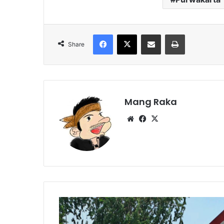
Facebook
X
Share via Email
Print
Share
Mang Raka
Website
Facebook
X
Menko
PMK
Cek