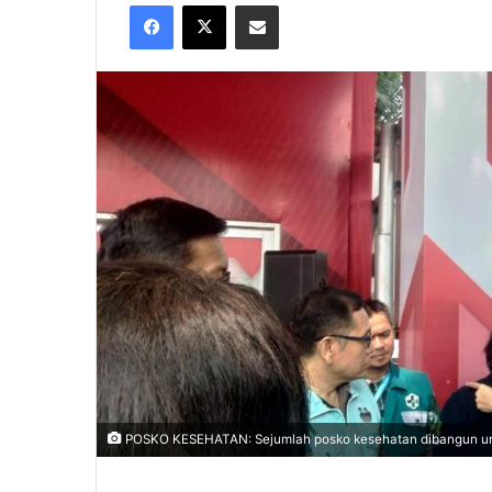
Facebook
X
Share via Email
X
email
POSKO KESEHATAN: Sejumlah posko kesehatan dibangun un