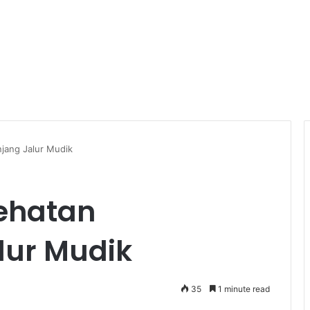
jang Jalur Mudik
sehatan
lur Mudik
35
1 minute read