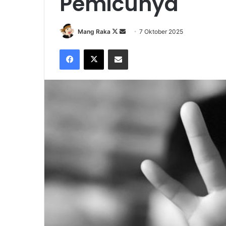
Pemicunya
Follow
Send
Mang Raka
7 Oktober 2025
on
an
Facebook
X
Share via Email
X
email