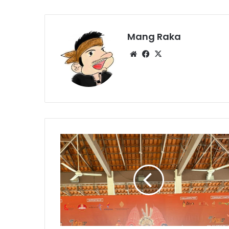
Mang Raka
Website
Facebook
X
Bintang
Esa
Nugraha
Raih
Juara
3
Seni
Tari
Internasional