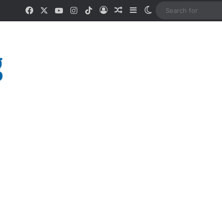
Facebook
X
YouTube
Instagram
TikTok
Log In
Random Article
Sidebar
Switch skin