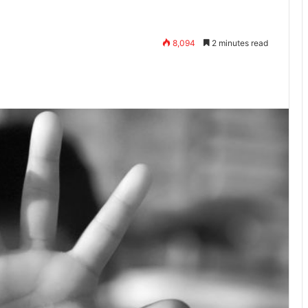
8,094
2 minutes read