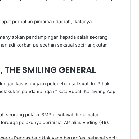
apat perhatian pimpinan daerah,” katanya.
 menyiapkan pendampingan kepada salah seorang
menjadi korban pelecehan seksual sopir angkutan
 THE SMILING GENERAL
dengan kasus dugaan pelecehan seksual itu. Pihak
 melakukan pendampingan,” kata Bupati Karawang Aep
lah seorang pelajar SMP di wilayah Kecamatan
rduga pelakunya berinisial AP alias Ending (46).
 warga Rengasdengklok yang berprofesi sebagai sopir