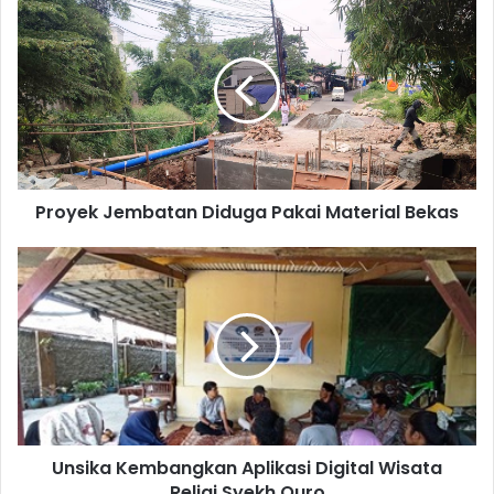
Proyek
Jembatan
Diduga
Pakai
Material
Bekas
Proyek Jembatan Diduga Pakai Material Bekas
Unsika
Kembangkan
Aplikasi
Digital
Wisata
Religi
Syekh
Quro
Unsika Kembangkan Aplikasi Digital Wisata
Religi Syekh Quro