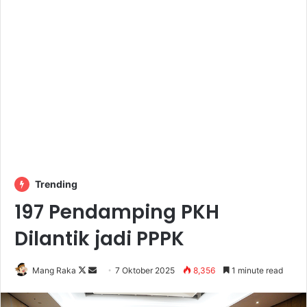
Trending
197 Pendamping PKH
Dilantik jadi PPPK
Follow
Send
Mang Raka
7 Oktober 2025
8,356
1 minute read
on
an
X
email