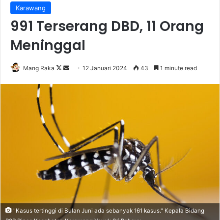
Karawang
991 Terserang DBD, 11 Orang
Meninggal
Follow
Send
Mang Raka
12 Januari 2024
43
1 minute read
on
an
X
email
"Kasus tertinggi di Bulan Juni ada sebanyak 161 kasus." Kepala Bidang