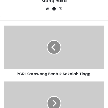
Mang Raka
Website
Facebook
X
PGRI
Karawang
Bentuk
Sekolah
Tinggi
PGRI Karawang Bentuk Sekolah Tinggi
Surat
Cinta
untuk
Guru