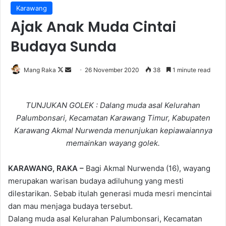
Karawang
Ajak Anak Muda Cintai
Budaya Sunda
Follow
Send
Mang Raka
26 November 2020
38
1 minute read
on
an
X
email
TUNJUKAN GOLEK : Dalang muda asal Kelurahan
Palumbonsari, Kecamatan Karawang Timur, Kabupaten
Karawang Akmal Nurwenda menunjukan kepiawaiannya
memainkan wayang golek.
KARAWANG, RAKA –
Bagi Akmal Nurwenda (16), wayang
merupakan warisan budaya adiluhung yang mesti
dilestarikan. Sebab itulah generasi muda mesri mencintai
dan mau menjaga budaya tersebut.
Dalang muda asal Kelurahan Palumbonsari, Kecamatan