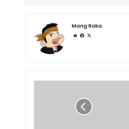
Mang Raka
Website
Facebook
X
Pendapatan
Pedagang
Dadakan
Menurun