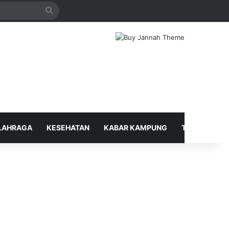
Search
for
LAHRAGA
KESEHATAN
KABAR KAMPUNG
TELUSUR