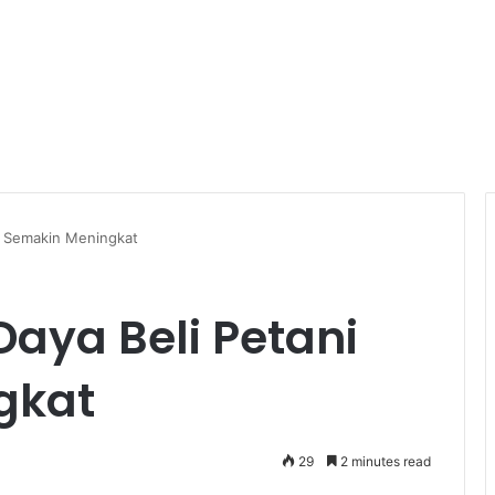
ni Semakin Meningkat
Daya Beli Petani
gkat
29
2 minutes read