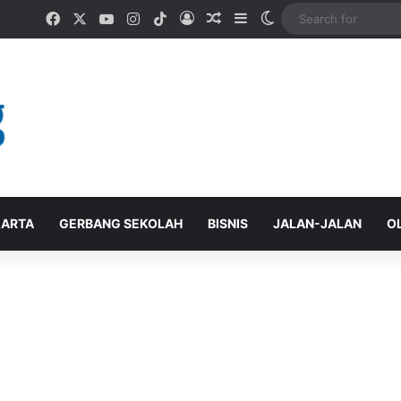
Facebook
X
YouTube
Instagram
TikTok
Log In
Random Article
Sidebar
Switch skin
ARTA
GERBANG SEKOLAH
BISNIS
JALAN-JALAN
O