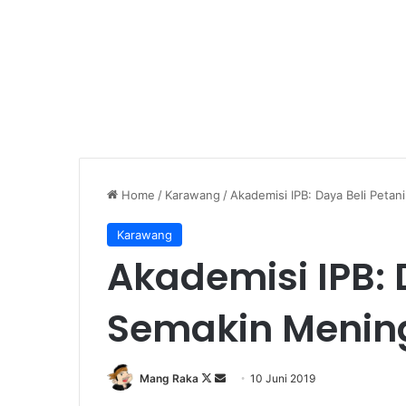
Home
/
Karawang
/
Akademisi IPB: Daya Beli Peta
Karawang
Akademisi IPB: 
Semakin Menin
Follow
Send
Mang Raka
10 Juni 2019
on
an