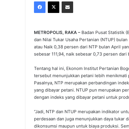
Facebook
X
Share via Email
X
email
METROPOLIS, RAKA –
Badan Pusat Statistik (
dan Nilai Tukar Usaha Pertanian (NTUP) bulan 
atau Naik 0,38 persen dari NTP bulan April y
sebesar 111,94, naik sebesar 0,73 persen dari b
Tentang hal ini, Ekonom Institut Pertanian Bo
tersebut menunjukkan petani lebih menikmati
Pasalnya, NTP merupakan perbandingan indeks
yang dibayar petani. NTUP pun merupakan perb
dengan indeks yang dibayar petani untuk pro
“Jadi, NTP dan NTUP merupakan indikator untu
perdesaan dan juga menunjukkan daya tukar da
dikonsumsi maupun untuk biaya produksi. Sema