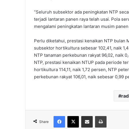
“Seluruh subsektor ada peningkatan NTP sec
terjadi lantaran panen raya telah usai. Pola s
mengalami peningkatan lantaran musim panen r
Perlu diketahui, prestasi kenaikan NTP bulan 
subsektor hortikultura sebesar 102,41, naik 1
NTP tanaman perkebunan rakyat 96,02, naik 0
NTP, prestasi kenaikan NTUP pada periode ter
hortikultura 114,11, naik 1,72 persen, NTP pet
perkebunan rakyat 106,01, naik sebesar 0,99 p
ra
Facebook
X
Share via Email
Print
Share