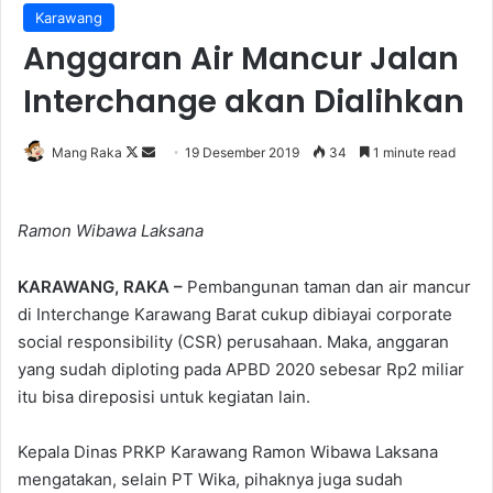
Karawang
Anggaran Air Mancur Jalan
Interchange akan Dialihkan
Follow
Send
Mang Raka
19 Desember 2019
34
1 minute read
on
an
X
email
Ramon Wibawa Laksana
KARAWANG, RAKA –
Pembangunan taman dan air mancur
di Interchange Karawang Barat cukup dibiayai corporate
social responsibility (CSR) perusahaan. Maka, anggaran
yang sudah diploting pada APBD 2020 sebesar Rp2 miliar
itu bisa direposisi untuk kegiatan lain.
Kepala Dinas PRKP Karawang Ramon Wibawa Laksana
mengatakan, selain PT Wika, pihaknya juga sudah