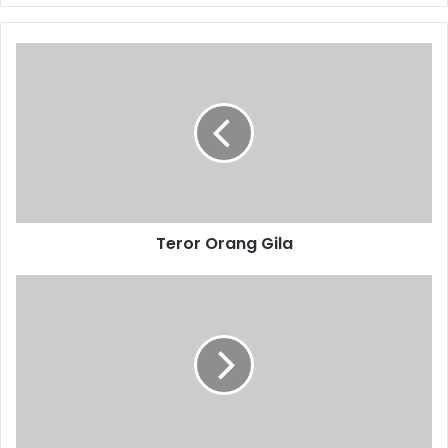
Teror
Orang
Gila
Teror Orang Gila
Papasan
di
Jalan,
Dua
Kelompok
Pelajar
Tawuran