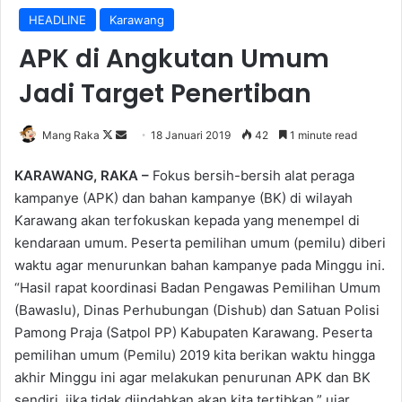
HEADLINE
Karawang
APK di Angkutan Umum
Jadi Target Penertiban
Follow
Send
Mang Raka
18 Januari 2019
42
1 minute read
on
an
KARAWANG, RAKA –
Fokus bersih-bersih alat peraga
X
email
kampanye (APK) dan bahan kampanye (BK) di wilayah
Karawang akan terfokuskan kepada yang menempel di
kendaraan umum. Peserta pemilihan umum (pemilu) diberi
waktu agar menurunkan bahan kampanye pada Minggu ini.
“Hasil rapat koordinasi Badan Pengawas Pemilihan Umum
(Bawaslu), Dinas Perhubungan (Dishub) dan Satuan Polisi
Pamong Praja (Satpol PP) Kabupaten Karawang. Peserta
pemilihan umum (Pemilu) 2019 kita berikan waktu hingga
akhir Minggu ini agar melakukan penurunan APK dan BK
sendiri, jika tidak diindahkan akan kita tertibkan,” ujar