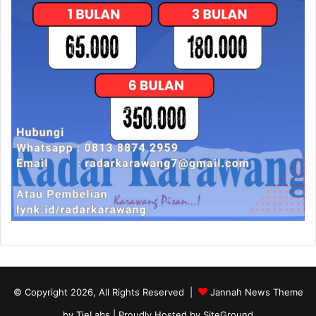
© Copyright 2026, All Rights Reserved |
Jannah News Theme
by TieLabs
| Proudly Hosted by
SiteGround