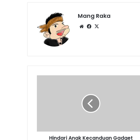
Mang Raka
Website
Facebook
X
Hindari
Anak
Kecanduan
Gadget
Hindari Anak Kecanduan Gadget