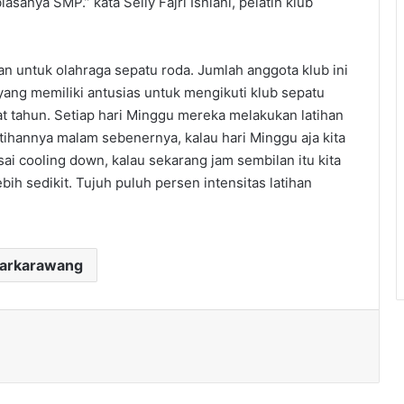
asanya SMP.” kata Selly Fajri Isniani, pelatih klub
n untuk olahraga sepatu roda. Jumlah anggota klub ini
ang memiliki antusias untuk mengikuti klub sepatu
pat tahun. Setiap hari Minggu mereka melakukan latihan
latihannya malam sebenernya, kalau hari Minggu aja kita
sai cooling down, kalau sekarang jam sembilan itu kita
ebih sedikit. Tujuh puluh persen intensitas latihan
darkarawang