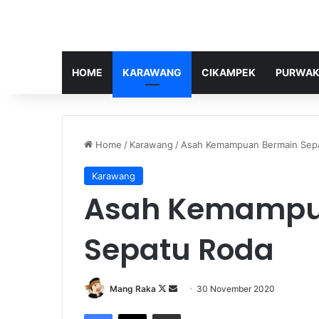
HOME
KARAWANG
CIKAMPEK
PURWAK
Home
/
Karawang
/
Asah Kemampuan Bermain Sep
Karawang
Asah Kemampu
Sepatu Roda
Follow
Send
Mang Raka
30 November 2020
on
an
Facebook
X
Share via Email