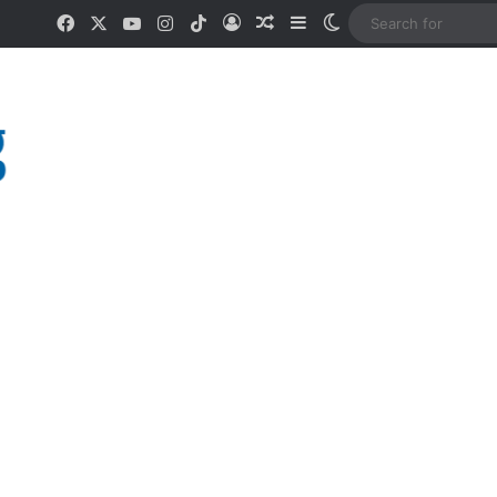
Facebook
X
YouTube
Instagram
TikTok
Log In
Random Article
Sidebar
Switch skin