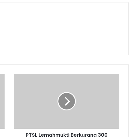
PTSL
Lemahmukti
Berkurang
300
Bidang
PTSL Lemahmukti Berkurang 300