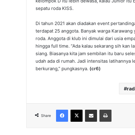
kelompok D itu lebih dewasa, kalau Junior itu bi
sepatu roda KISS.
Di tahun 2021 akan diadakan event pertandinga
terdapat 25 anggota. Banyak warga Karawang y
roda. Anggota di klub ini dimulai dari usia em
hingga full time. “Ada kalau sekarang sih kan 
siang. Biasanya kita jam sembilan itu baru sele
udah ada di rumah. Jadi intensitas latihannya l
berkurang,” pungkasnya.
(cr6)
ra
Facebook
X
Share via Email
Print
Share