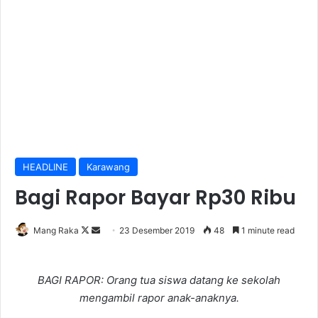
HEADLINE
Karawang
Bagi Rapor Bayar Rp30 Ribu
Follow
Send
Mang Raka
23 Desember 2019
48
1 minute read
on
an
X
email
BAGI RAPOR: Orang tua siswa datang ke sekolah
mengambil rapor anak-anaknya.