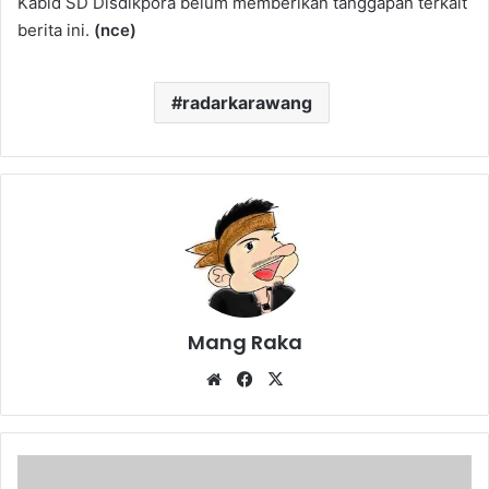
Kabid SD Disdikpora belum memberikan tanggapan terkait
berita ini.
(nce)
radarkarawang
Mang Raka
Website
Facebook
X
Uji
Kompetensi