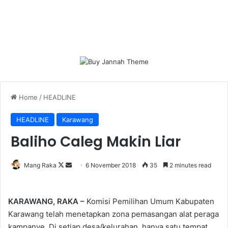
Home
/
HEADLINE
HEADLINE
Karawang
Baliho Caleg Makin Liar
Follow
Send
Mang Raka
6 November 2018
35
2 minutes read
on
an
X
email
KARAWANG, RAKA –
Komisi Pemilihan Umum Kabupaten
Karawang telah menetapkan zona pemasangan alat peraga
kampanye. Di setiap desa/kelurahan, hanya satu tempat