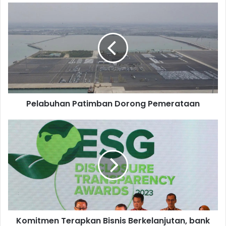
Pelabuhan
Patimban
Dorong
Pemerataan
Pelabuhan Patimban Dorong Pemerataan
Komitmen
Terapkan
Bisnis
Berkelanjutan,
bank
bjb
Sabet
Penghargaan
di
Komitmen Terapkan Bisnis Berkelanjutan, bank
Ajang