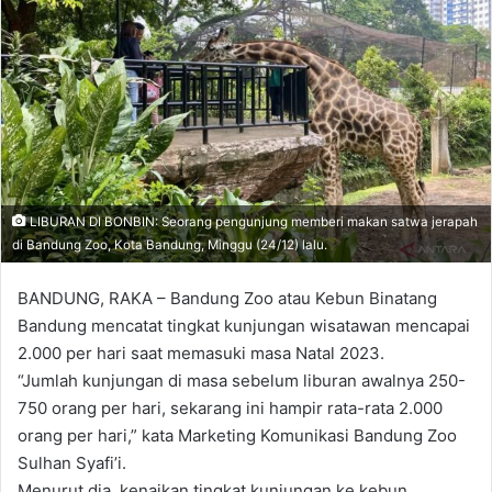
LIBURAN DI BONBIN: Seorang pengunjung memberi makan satwa jerapah
di Bandung Zoo, Kota Bandung, Minggu (24/12) lalu.
BANDUNG, RAKA – Bandung Zoo atau Kebun Binatang
Bandung mencatat tingkat kunjungan wisatawan mencapai
2.000 per hari saat memasuki masa Natal 2023.
“Jumlah kunjungan di masa sebelum liburan awalnya 250-
750 orang per hari, sekarang ini hampir rata-rata 2.000
orang per hari,” kata Marketing Komunikasi Bandung Zoo
Sulhan Syafi’i.
Menurut dia, kenaikan tingkat kunjungan ke kebun