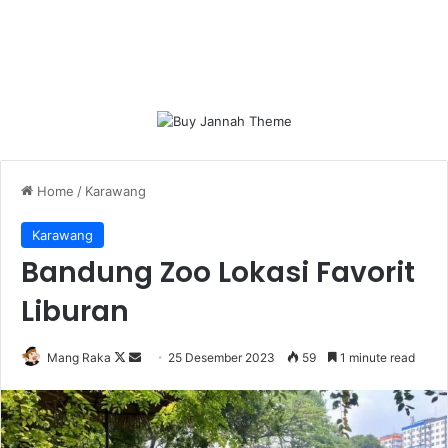
Home
/
Karawang
Karawang
Bandung Zoo Lokasi Favorit
Liburan
Follow
Send
Mang Raka
25 Desember 2023
59
1 minute read
on
an
X
email