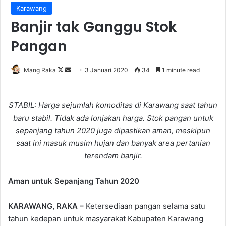
Karawang
Banjir tak Ganggu Stok
Pangan
Follow
Send
Mang Raka
3 Januari 2020
34
1 minute read
on
an
X
email
STABIL: Harga sejumlah komoditas di Karawang saat tahun
baru stabil. Tidak ada lonjakan harga. Stok pangan untuk
sepanjang tahun 2020 juga dipastikan aman, meskipun
saat ini masuk musim hujan dan banyak area pertanian
terendam banjir.
Aman untuk Sepanjang Tahun 2020
KARAWANG, RAKA –
Ketersediaan pangan selama satu
tahun kedepan untuk masyarakat Kabupaten Karawang