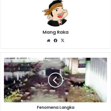
Mang Raka
Website
Facebook
X
Fenomena
Langka
Fenomena Langka