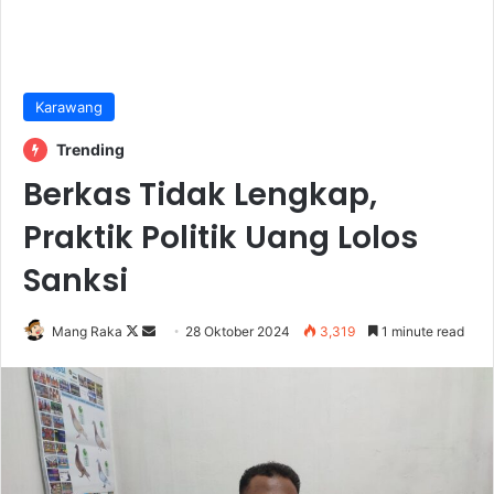
Karawang
Trending
Berkas Tidak Lengkap,
Praktik Politik Uang Lolos
Sanksi
Follow
Send
Mang Raka
28 Oktober 2024
3,319
1 minute read
on
an
X
email