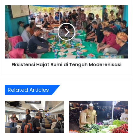
Eksistensi
Hajat
Bumi
di
Tengah
Moderenisasi
Eksistensi Hajat Bumi di Tengah Moderenisasi
Related Articles