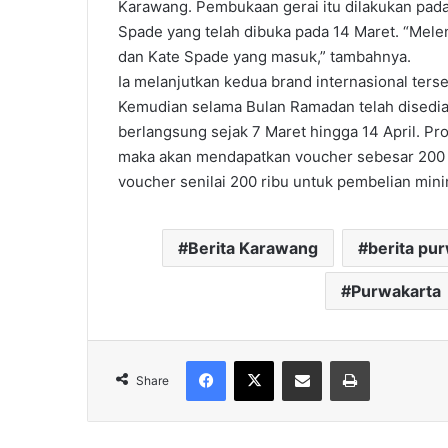
Karawang. Pembukaan gerai itu dilakukan pada 
Spade yang telah dibuka pada 14 Maret. “Melen
dan Kate Spade yang masuk,” tambahnya.
Ia melanjutkan kedua brand internasional ters
Kemudian selama Bulan Ramadan telah disedia
berlangsung sejak 7 Maret hingga 14 April. Pr
maka akan mendapatkan voucher sebesar 200 r
voucher senilai 200 ribu untuk pembelian minim
Berita Karawang
berita pu
Purwakarta
Facebook
X
Share via Email
Print
Share