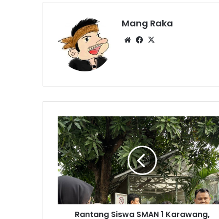
Mang Raka
Website
Facebook
X
Rantang
Siswa
SMAN
1
Karawang,
Bagikan
Paket
Sembako
Rantang Siswa SMAN 1 Karawang,