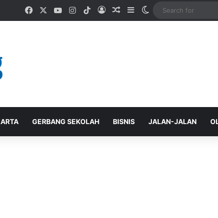
Facebook
X
YouTube
Instagram
TikTok
Log In
Random Article
Sidebar
Switch skin
ARTA
GERBANG SEKOLAH
BISNIS
JALAN-JALAN
O