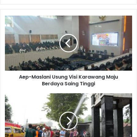
Aep-
Maslani
Usung
Visi
Karawang
Maju
Berdaya
Saing
Tinggi
Aep-Maslani Usung Visi Karawang Maju
Berdaya Saing Tinggi
Bersih-
bersih
Sampah
di
Sepanjang
Jalan
Industri