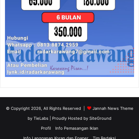
© Copyright 2026, All Rights Reserved |
Jannah News Theme
by TieLabs
| Proudly Hosted by
SiteGround
Profil
Info Pemasangan Iklan
Info Langganan Koran dan Epaper
Tim Redaksi