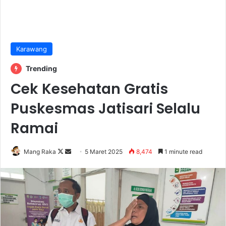
Karawang
Trending
Cek Kesehatan Gratis
Puskesmas Jatisari Selalu
Ramai
Follow
Send
Mang Raka
5 Maret 2025
8,474
1 minute read
on
an
X
email