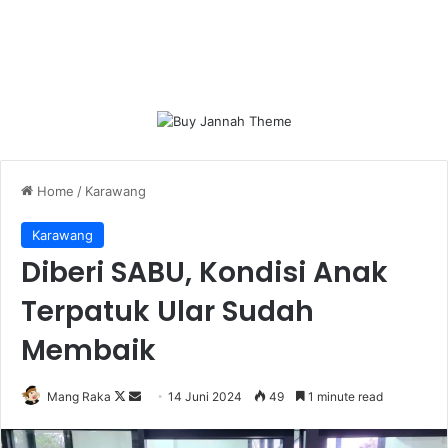
Home
/
Karawang
Karawang
Diberi SABU, Kondisi Anak
Terpatuk Ular Sudah
Membaik
Follow
Send
Mang Raka
14 Juni 2024
49
1 minute read
on
an
X
email