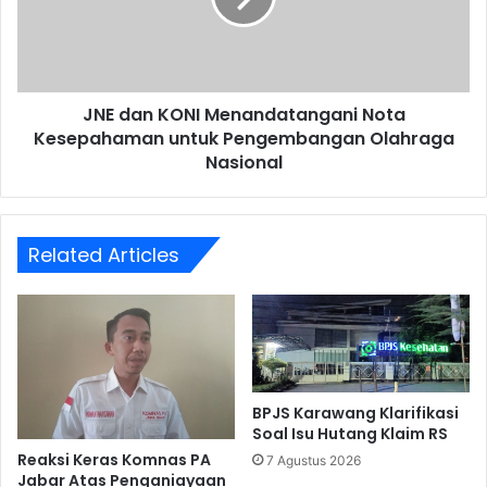
Kesepahaman
untuk
Pengembangan
Olahraga
JNE dan KONI Menandatangani Nota
Nasional
Kesepahaman untuk Pengembangan Olahraga
Nasional
Related Articles
BPJS Karawang Klarifikasi
Soal Isu Hutang Klaim RS
Reaksi Keras Komnas PA
7 Agustus 2026
Jabar Atas Penganiayaan