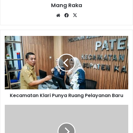
Mang Raka
Website
Facebook
X
Kecamatan
Klari
Punya
Ruang
Pelayanan
Baru
Kecamatan Klari Punya Ruang Pelayanan Baru
JNE
dan
KONI
Menandatangani
Nota