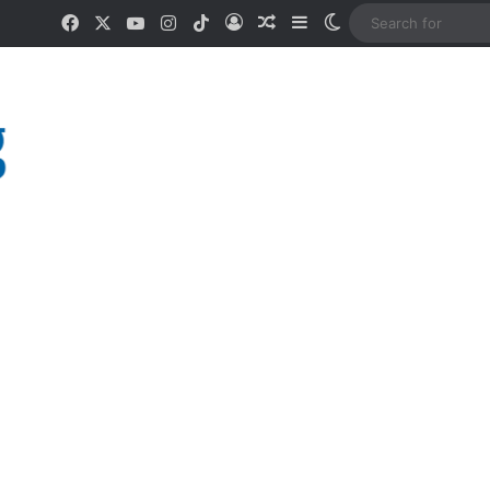
Facebook
X
YouTube
Instagram
TikTok
Log In
Random Article
Sidebar
Switch skin