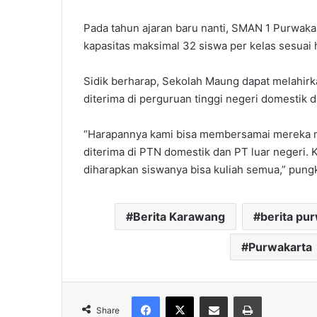
Pada tahun ajaran baru nanti, SMAN 1 Purwak
kapasitas maksimal 32 siswa per kelas sesuai h
Sidik berharap, Sekolah Maung dapat melahir
diterima di perguruan tinggi negeri domestik d
“Harapannya kami bisa membersamai mereka m
diterima di PTN domestik dan PT luar negeri. 
diharapkan siswanya bisa kuliah semua,” pungk
Berita Karawang
berita pu
Purwakarta
Facebook
X
Share via Email
Print
Share