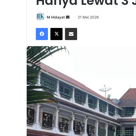
Hanya Lewat 3 J
Send
M Hidayat
21 Mei 2026
an
Facebook
X
Share via Email
email