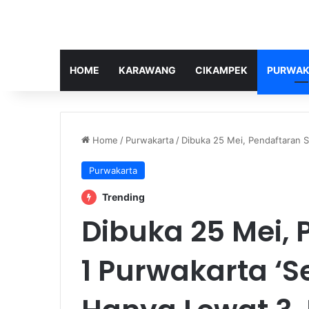
HOME
KARAWANG
CIKAMPEK
PURWAK
Home
/
Purwakarta
/
Dibuka 25 Mei, Pendaftaran S
Purwakarta
Trending
Dibuka 25 Mei,
1 Purwakarta ‘